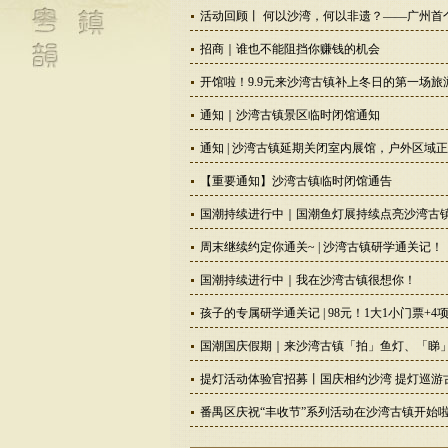
活动回顾丨 何以沙湾，何以非遗？——广州首
招商｜谁也不能阻挡你赚钱的机会
开馆啦！9.9元来沙湾古镇补上冬日的第一场旅
通知｜沙湾古镇景区临时闭馆通知
通知 | 沙湾古镇延期关闭室内展馆，户外区域
【重要通知】沙湾古镇临时闭馆通告
国潮持续进行中｜国潮鱼灯展持续点亮沙湾古
周末继续约定你通关~ | 沙湾古镇研学通关记
国潮持续进行中｜我在沙湾古镇很想你！
孩子的专属研学通关记 | 98元！1大1小门票
国潮国庆假期｜来沙湾古镇「拍」鱼灯、「睇
提灯活动体验官招募丨国庆相约沙湾 提灯巡游
番禺区庆祝“丰收节”系列活动在沙湾古镇开始