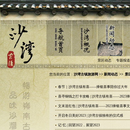
景区动态
专题报道
您当前的位置：
沙湾古镇旅游网 >> 新闻动态
>>
景
春节｜沙湾古镇有喜——捧银喜事陪你过大年
喜寻铜钱之打卡攻略 | 沙湾古镇有喜——202
文末送红包 | 沙湾古镇有喜——2023捧银喜
开启冬日美好2023 | 沙湾古镇独有的仪式感
记·忆 | 回望2022，展望2023