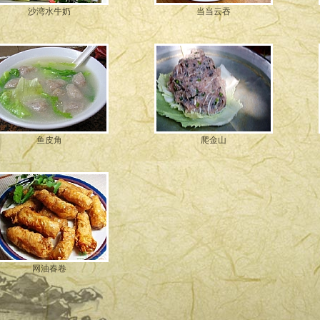
沙湾水牛奶
当当云吞
鱼皮角
爬金山
网油春卷