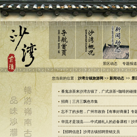
景区动态
专题报道
您当前的位置：
沙湾古镇旅游网 >> 新闻动态
>>
景
番鬼凉茶来沙湾古镇了，广式凉茶×咖啡的碰撞
招商｜三月三飘色市集
忘不了的乡愁，广州市政协【有事好商量】专
华流才是顶流——中式婚礼人的必备课程！沙湾
【招聘信息】沙湾古镇招聘营销文员