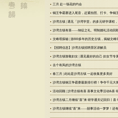
三月 赴一场花的约会
铜王争霸赛进入尾音，赶紧拍照、打卡、争铜
沙湾古镇 | 遇见「沙湾学堂」的多元研学课程
沙湾古镇有喜——纳征之礼、明制婚礼活动回
文峰塔探秘 | 游800多年的历史古镇，揭秘文
【招聘信息】沙湾古镇招聘景区讲解员
沙湾古镇致敬妇女 | 遇见最好的自己·妇女节专
去个有风的沙湾古镇
春三月 | 此站是沙湾古镇 一起收集更多美好
沙湾古镇铜王争霸赛最新排行榜！争夺千元大
活动回顾 | 沙湾古镇有喜 喜事文化季活动&喜
沙湾古镇二月继续“喜”来 研学通关记回归丨喜
沙湾古镇继续“喜”来——囍事活动一箩箩！还