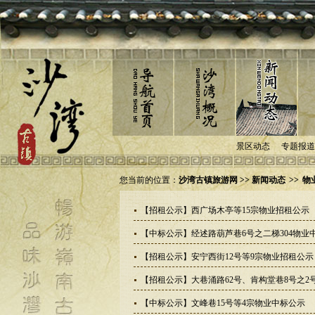
景区动态
专题报道
您当前的位置：
沙湾古镇旅游网 >> 新闻动态
>>
物
【招租公示】西广场木亭等15宗物业招租公示
【中标公示】经述路葫芦巷6号之二梯304物业
【招租公示】安宁西街12号等9宗物业招租公示
【招租公示】大巷涌路62号、肯构堂巷8号之2号
【中标公示】文峰巷15号等4宗物业中标公示