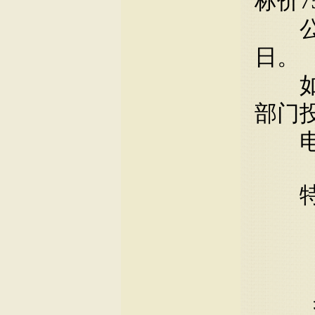
标价7
日。
部门