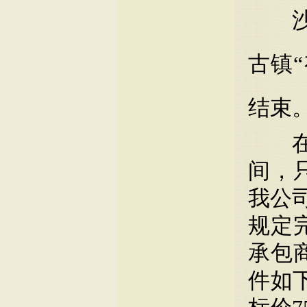
古镇
结束
间，
我公司
规定
承包
件如