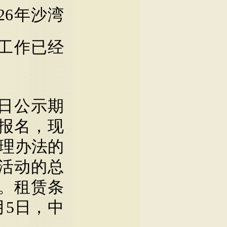
026年沙湾
标工作已经
24日公示期
报名，现
管理办法的
活动
的
总
。租赁条
5月5日，中