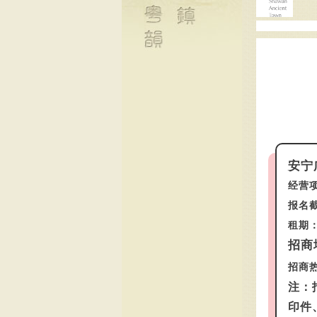
安宁
经营
报名截
租期：
招商
招商
注：
印件