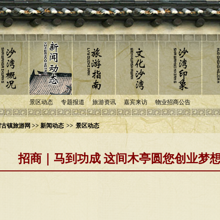
景区动态
专题报道
旅游资讯
嘉宾来访
物业招商公告
古镇旅游网 >> 新闻动态
>>
景区动态
招商｜马到功成 这间木亭圆您创业梦