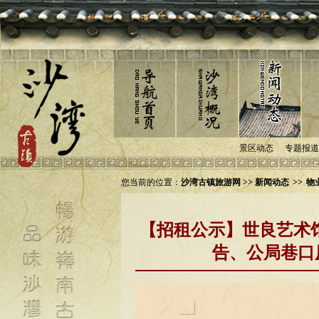
景区动态
专题报道
您当前的位置：
沙湾古镇旅游网 >> 新闻动态
>>
物
【招租公示】世良艺术
告、公局巷口