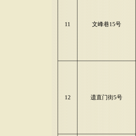
11
文峰巷
15号
12
遗直门街
5号