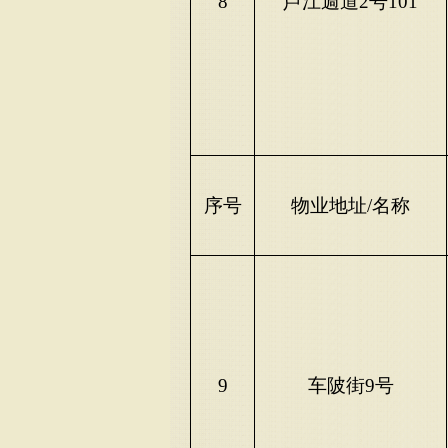
8
芦江週道
2号101
序号
物业地址
/名称
9
车陂街
9号