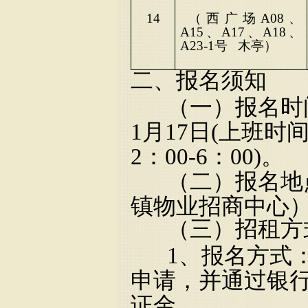
14
（西广场
A08、
A15、A17、A18、
A23-1号
木亭）
二、报名须知
（一）报名时
1
月
17
日(上班时间
2：00-6：00)。
（二）报名地
镇物业
招商中心
（三）招租方
1、报名方式
申请，并
通过银
证金。