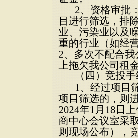
2、资格审批
目进行筛选，排除
业、污染业以及
重
的行业
（如经
2、多次不配合我
上拖欠我公司租
（四）竞投手
1、经过项目
项目筛选的，则
20
24
年
1
月
18
日上
商
中心会议室采
则现场公布），