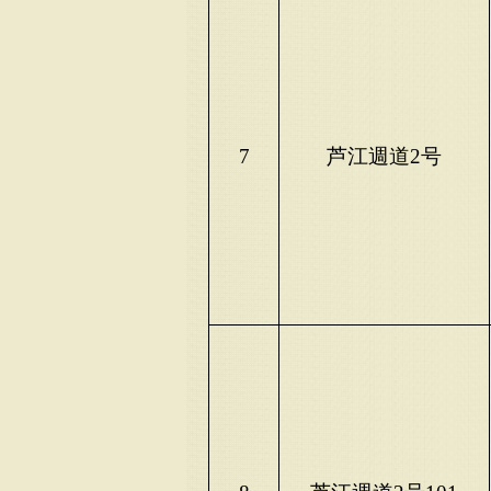
7
芦江週道
2号