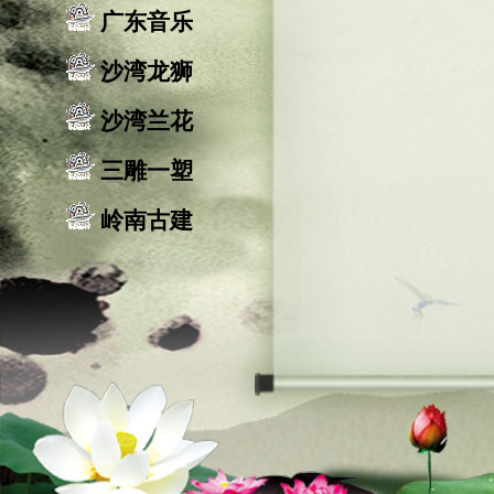
广东音乐
沙湾龙狮
沙湾兰花
三雕一塑
岭南古建