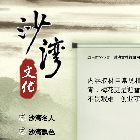
您当前的位置：
沙湾古镇旅游网 
内容取材自常见植
青，梅花更是迎雪
不畏艰难，创业守
沙湾名人
沙湾飘色